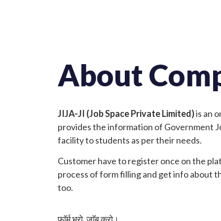
About Com
JIJA-JI (Job Space Private Limited)
is an o
provides the information of Government Job
facility to students as per their needs.
Customer have to register once on the pla
process of form filling and get info about t
too.
फाॅर्म भरो, जाॅब करो।