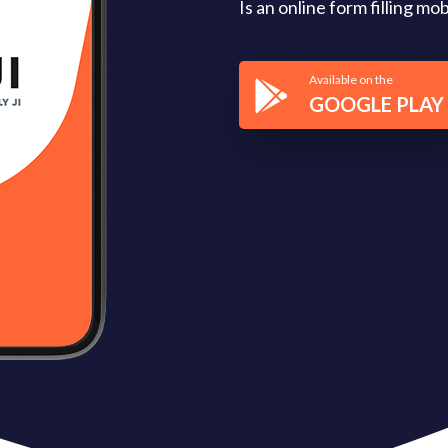
Is an online form filling m
Available on the
GOOGLE PLAY